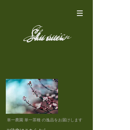
Shu suien
Shu suien
​単一農園 単一茶種 の逸品をお届けします