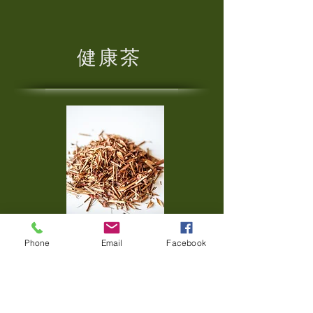
​健康茶
Phone
Email
Facebook
まめ茶
（カワラケツメイ）
古来より地元の人々に親しまれた薬草
茶です。その香ばしい香りとまろやか