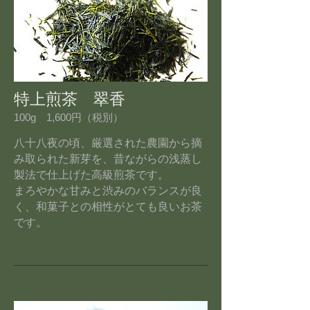
特上煎茶 翠香
100g 1,600円（税別）
八十八夜の頃、厳選された農園から摘
み取られた新芽を、昔ながらの浅蒸し
製法で仕上げた高級煎茶です。
まろやかな甘みと渋みのバランスが良
く、和菓子との相性がとても良いお茶
です。