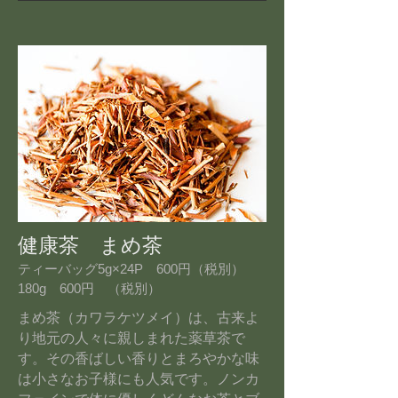
健康茶 まめ茶
ティーバッグ5g×24P 600円（税別）
180g 600円 （税別）
まめ茶（カワラケツメイ）は、古来よ
り地元の人々に親しまれた薬草茶で
す。その香ばしい香りとまろやかな味
は小さなお子様にも人気です。ノンカ