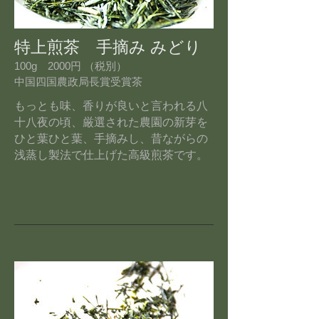
特上煎茶 手摘み みどり
100g 2000円 （税別）
中国四国農政局長賞受賞茶
もっとも味、香りが良いと言われる八
十八夜の頃、厳選された農園の新芽を
ひと葉ひと葉、手摘みし、昔ながらの
浅蒸し製法で仕上げた高級煎茶です。